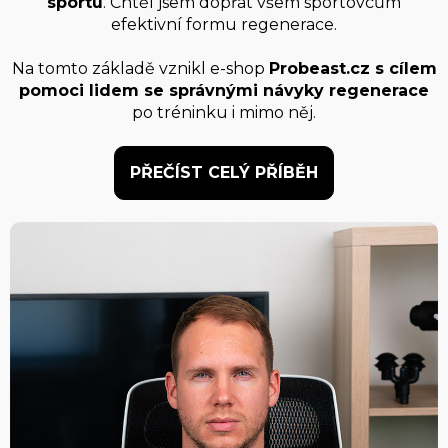
sportu
. Chtěl jsem dopřát všem sportovcům
efektivní formu regenerace.
Na tomto základě vznikl e-shop
Probeast.cz s cílem
pomoci lidem se správnými návyky regenerace
po tréninku i mimo něj.
PŘEČÍST CELÝ PŘÍBĚH