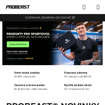
Přejít
NÁKUPN
na
obsah
DOPRAVA ZDARMA OD 900 KČ 📦
KOŠÍK
J
a
k
v
z
n
Jsme česká značka
Doprava zdarma
i
10 000+ zákazníků
Při nákupu nad 900 Kč
k
Garance vrácení peněz
Rychlé dodání zboží
do 30 dnů bez udání důvodu
Do 1-3 pracovních dní
l
a