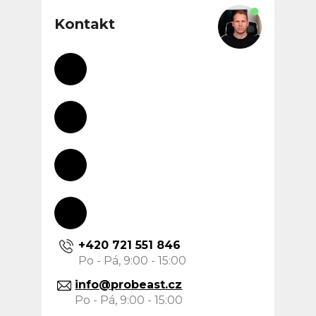
á
p
Kontakt
a
t
í
+420 721 551 846
info
@
probeast.cz