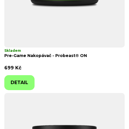
S
T
?
Skladem
Pre-Game Nakopávač - Probeast® ON
699 Kč
DETAIL