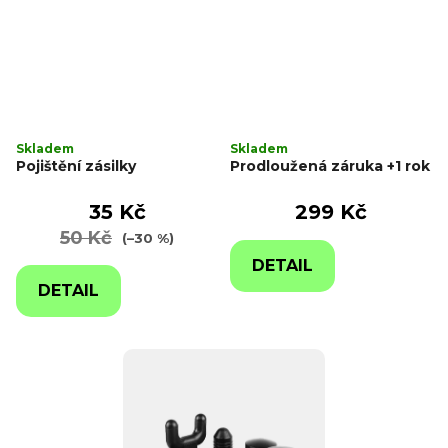
r
d
o
u
d
k
u
t
k
ů
t
Skladem
Skladem
Pojištění zásilky
Prodloužená záruka +1 rok
ů
35 Kč
299 Kč
50 Kč
(–30 %)
DETAIL
DETAIL