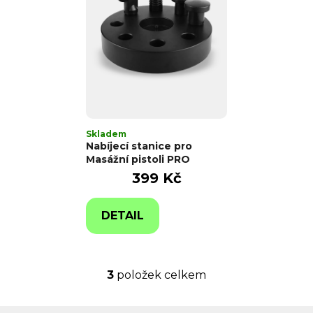
Skladem
Nabíjecí stanice pro
Masážní pistoli PRO
399 Kč
DETAIL
3
položek celkem
O
v
l