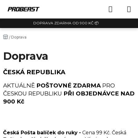
Přejít
NÁKUPN
na
obsah
DOPRAVA ZDARMA OD 900 KČ 📦
KOŠÍK
Domů
Doprava
/
Doprava
ČESKÁ REPUBLIKA
AKTUÁLNĚ
POŠTOVNÉ ZDARMA
PRO
ČESKOU REPUBLIKU
PŘI OBJEDNÁVCE NAD
900 Kč
Česká Pošta balíček do ruky
-
Cena 99 Kč. Česká