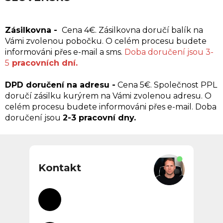
Zásilkovna -
Cena 4
€. Zásilkovna doručí balík na
Vámi zvolenou pobočku. O celém procesu budete
informováni přes e-mail a sms.
Doba doručení jsou 3-
5
pracovních dní.
DPD doručení na adresu -
Cena 5
€
. Společnost PPL
doručí zásilku kurýrem na Vámi zvolenou adresu. O
celém procesu budete informováni přes e-mail.
Doba
doručení jsou
2-3 pracovní dny.
Z
á
p
Kontakt
a
t
í