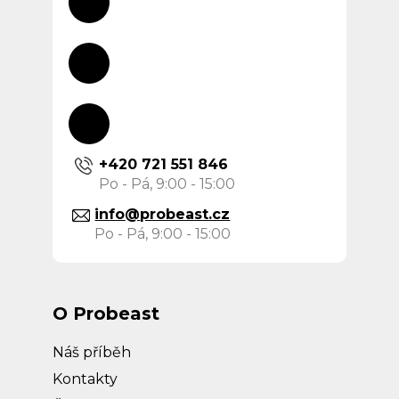
+420 721 551 846
info
@
probeast.cz
O Probeast
Náš příběh
Kontakty