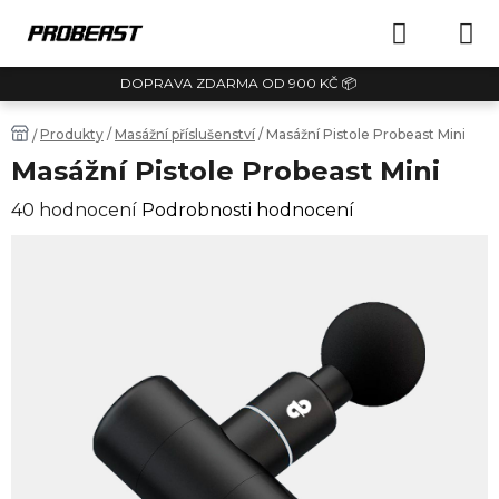
Přejít
NÁKUPN
na
obsah
DOPRAVA ZDARMA OD 900 KČ 📦
KOŠÍK
Domů
Produkty
/
Masážní příslušenství
/
Masážní Pistole Probeast Mini
/
Masážní Pistole Probeast Mini
Průměrné
40 hodnocení
Podrobnosti hodnocení
hodnocení
produktu
je
4,9
z
5
hvězdiček.