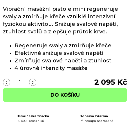
Vibrační masážní pistole mini regeneruje
svaly a zmírňuje křeče vzniklé intenzivní
fyzickou aktivitou. Snižuje svalové napětí,
ztuhlost svalů a zlepšuje průtok krve.
Regeneruje svaly a zmírňuje křeče
Efektivně snižuje svalové napětí
Zmírňuje svalové napětí a ztuhlost
4 úrovně intenzity masáže
2 095 Kč
M
DO KOŠÍKU
Jsme česká značka
Doprava zdarma
10 000+ zákazníků
Při nákupu nad 900 Kč