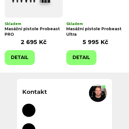
Skladem
Skladem
Masážní pistole Probeast
Masážní pistole Probeast
PRO
Ultra
2 695 Kč
5 995 Kč
DETAIL
DETAIL
Z
á
p
Kontakt
a
t
í