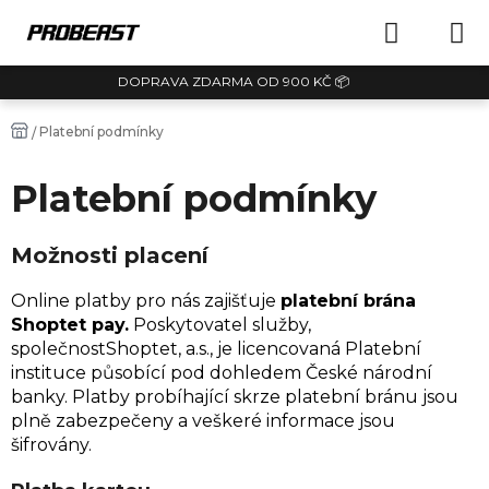
Přejít
NÁKUPN
na
obsah
DOPRAVA ZDARMA OD 900 KČ 📦
KOŠÍK
Domů
Platební podmínky
/
Platební podmínky
Možnosti placení
Online platby pro nás zajišťuje
p
latební brána
Shoptet pay
.
Poskytovatel služby,
společnost
Shoptet, a.s.
, je licencovaná Platební
instituce působící pod dohledem České národní
banky. Platby probíhající skrze platební bránu jsou
plně zabezpečeny a veškeré informace jsou
šifrovány.