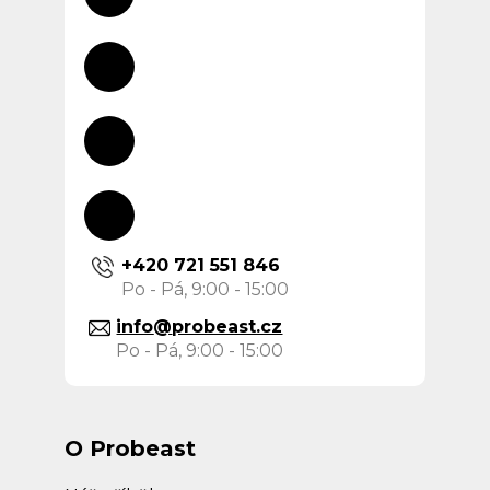
í
+420 721 551 846
info
@
probeast.cz
O Probeast